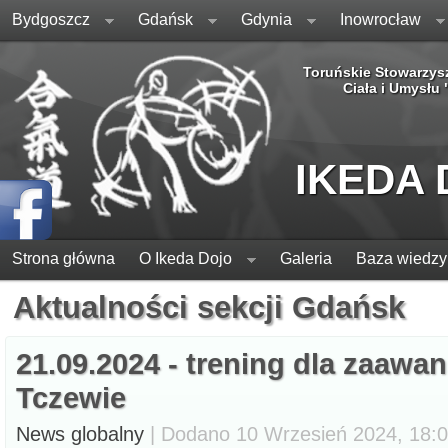
Bydgoszcz
Gdańsk
Gdynia
Inowrocław
Toruńskie Stowarzys
Ciała i Umysłu
IKEDA
Strona główna
O Ikeda Dojo
Galeria
Baza wiedzy
Aktualności sekcji Gdańsk
21.09.2024 - trening dla zaaw
Tczewie
News globalny
| Dodano 10 Wrzesień 2024, 18:07