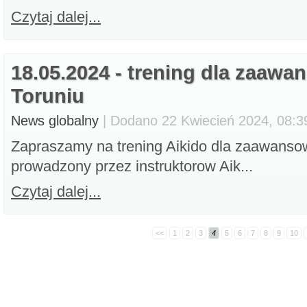
Czytaj dalej...
18.05.2024 - trening dla zaaw
Toruniu
News globalny
| Dodano 22 Kwiecień 2024, 08:39
Zapraszamy na trening Aikido dla zaawanso
prowadzony przez instruktorow Aik...
Czytaj dalej...
<<
1
2
3
4
5
6
7
8
9
10