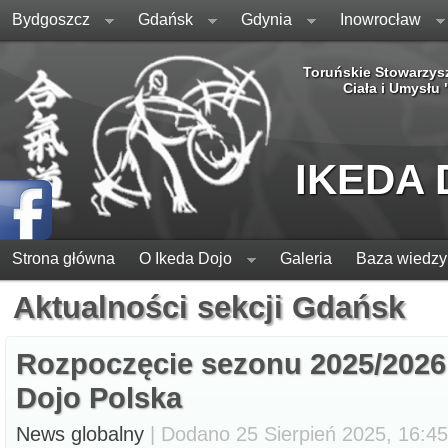
Bydgoszcz
Gdańsk
Gdynia
Inowrocław
Toruńskie Stowarzys
Ciała i Umysłu
IKEDA
Strona główna
O Ikeda Dojo
Galeria
Baza wiedzy
Aktualności sekcji Gdańsk
Rozpoczęcie sezonu 2025/2026 
Dojo Polska
News globalny
| Dodano 25 Sierpień 2025, 16:45,