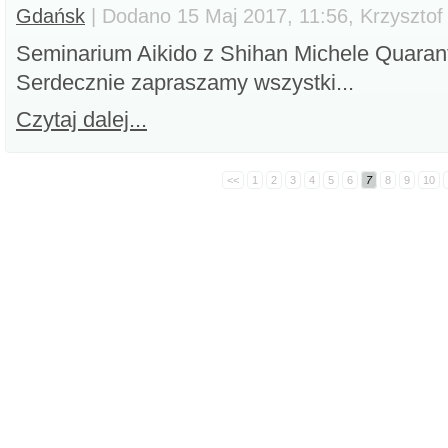
Gdańsk
| Dodano 15 Maj 2017, 11:56, Krzysztof
Seminarium Aikido z Shihan Michele Quaranta
Serdecznie zapraszamy wszystki...
Czytaj dalej...
<<
1
2
3
4
5
6
7
8
9
10