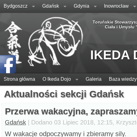
Bydgoszcz
Gdańsk
Gdynia
Inowrocław
Toruńskie Stowarzys
Ciała i Umysłu
IKEDA
Strona główna
O Ikeda Dojo
Galeria
Baza wiedzy
Aktualności sekcji Gdańsk
Przerwa wakacyjna, zapraszam
Gdańsk
| Dodano 03 Lipiec 2018, 12:15, Krzyszt
W wakacje odpoczywamy i zbieramy sily.