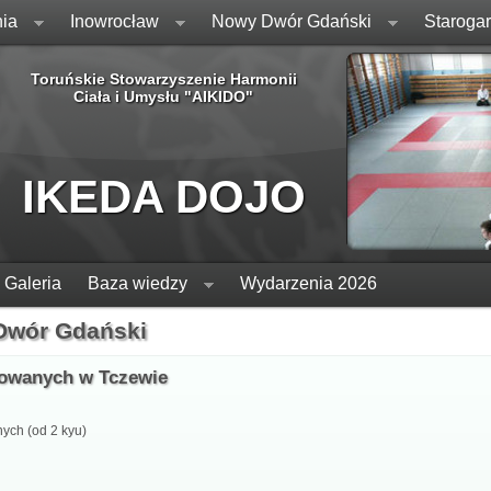
ia
Inowrocław
Nowy Dwór Gdański
Staroga
Toruńskie Stowarzyszenie Harmonii
Ciała i Umysłu "AIKIDO"
IKEDA DOJO
Galeria
Baza wiedzy
Wydarzenia 2026
 Dwór Gdański
nsowanych w Tczewie
ych (od 2 kyu)