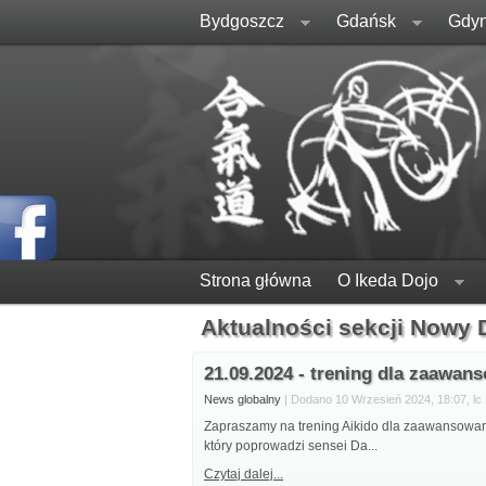
Bydgoszcz
Gdańsk
Gdyn
Strona główna
O Ikeda Dojo
Aktualności sekcji Nowy
21.09.2024 - trening dla zaawa
News globalny
| Dodano 10 Wrzesień 2024, 18:07, lc
Zapraszamy na trening Aikido dla zaawansowan
który poprowadzi sensei Da...
Czytaj dalej...