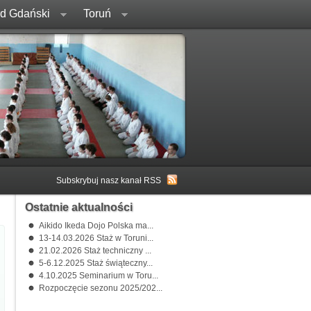
rd Gdański
Toruń
Subskrybuj nasz kanał RSS
Ostatnie aktualności
Aikido Ikeda Dojo Polska ma...
13-14.03.2026 Staż w Toruni...
21.02.2026 Staż techniczny ...
5-6.12.2025 Staż świąteczny...
4.10.2025 Seminarium w Toru...
Rozpoczęcie sezonu 2025/202...