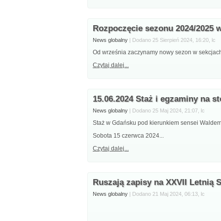
Rozpoczęcie sezonu 2024/2025 w
News globalny
| Dodano 25 Sierpień 2024, 16:20, lc
Od września zaczynamy nowy sezon w sekcjach n
Czytaj dalej...
15.06.2024 Staż i egzaminy na s
News globalny
| Dodano 25 Maj 2024, 21:07, lc
Staż w Gdańsku pod kierunkiem sensei Waldema
Sobota 15 czerwca 2024...
Czytaj dalej...
Ruszają zapisy na XXVII Letnią 
News globalny
| Dodano 21 Maj 2024, 06:13, lc