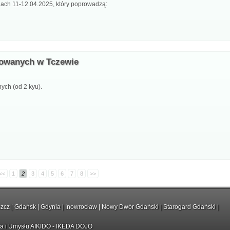
iach 11-12.04.2025, który poprowadzą:
nsowanych w Tczewie
ych (od 2 kyu).
<<
1
2
3
4
5
6
7
8
>>
zcz
|
Gdańsk
|
Gdynia
|
Inowrocław
|
Nowy Dwór Gdański
|
Starogard Gdański
|
ła i Umysłu AIKIDO - IKEDA DOJO