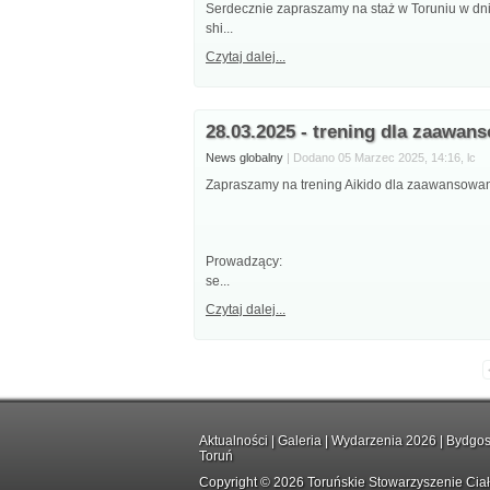
Serdecznie zapraszamy na staż w Toruniu w dn
shi...
Czytaj dalej...
28.03.2025 - trening dla zaawa
News globalny
| Dodano 05 Marzec 2025, 14:16, lc
Zapraszamy na trening Aikido dla zaawansowan
Prowadzący:
se...
Czytaj dalej...
Aktualności
|
Galeria
|
Wydarzenia 2026
|
Bydgos
Toruń
Copyright © 2026 Toruńskie Stowarzyszenie Cia