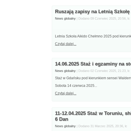
Ruszają zapisy na Letnią Szkołę
News globalny
| Dodano 09 Czerwiec 2025, 20:56, lc
Letnia Szkoła Aikido Chełmno 2025 pod kierunk
Czytaj dalej...
14.06.2025 Staż i egzaminy na s
News globalny
| Dodano 02 Czerwiec 2025, 21:23, lc
Staż w Gdańsku pod kierunkiem sensei Waldema
Sobota 14 czerwca 2025...
Czytaj dalej...
11-12.04.2025 Staż w Toruniu, s
6 Dan
News globalny
| Dodano 31 Marzec 2025, 20:36, lc