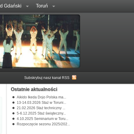
rd Gdański
Toruń
Subskrybuj nasz kanał RSS
Ostatnie aktualności
Aikido Ikeda Dojo Polska ma...
13-14.03.2026 Staż w Toruni...
21.02.2026 Staż techniczny ...
5-6.12.2025 Staż świąteczny...
4.10.2025 Seminarium w Toru...
Rozpoczęcie sezonu 2025/202...