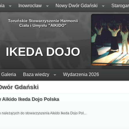
ia
Inowrocław
Nowy Dwór Gdański
Staroga
Toruńskie Stowarzyszenie Harmonii
Ciała i Umysłu "AIKIDO"
IKEDA DOJO
Galeria
Baza wiedzy
Wydarzenia 2026
 Dwór Gdański
 Aikido Ikeda Dojo Polska
ależących do stowarzyszenia Aikido Ikeda Dojo Pol...