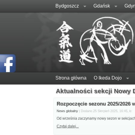
Bydgoszcz
Gdańsk
Gdyn
Strona główna
O Ikeda Dojo
Aktualności sekcji Nowy
Rozpoczęcie sezonu 2025/2026 w
News globalny
| Dodano 25 Sierpień 2025, 16:45, lc
Od września zaczynamy nowy sezon w sekcjach n
Czytaj dalej...