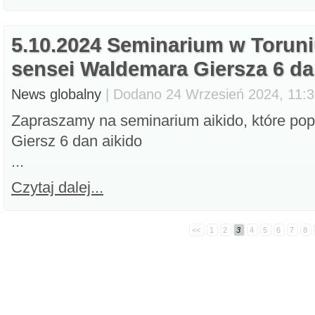
5.10.2024 Seminarium w Torun
sensei Waldemara Giersza 6 d
News globalny
| Dodano 24 Wrzesień 2024, 11:30
Zapraszamy na seminarium aikido, które po
Giersz 6 dan aikido
...
Czytaj dalej...
<<
1
2
3
4
5
6
7
8