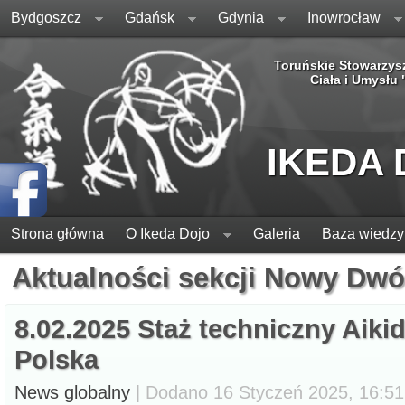
Bydgoszcz
Gdańsk
Gdynia
Inowrocław
Toruńskie Stowarzys
Ciała i Umysłu
IKEDA
Strona główna
O Ikeda Dojo
Galeria
Baza wiedzy
Aktualności sekcji Nowy Dwó
8.02.2025 Staż techniczny Aiki
Polska
News globalny
| Dodano 16 Styczeń 2025, 16:51,