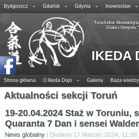
Bydgoszcz
Gdańsk
Gdynia
Inowrocław
Toruńskie Stowarzys
Ciała i Umysłu
IKEDA
Strona główna
O Ikeda Dojo
Galeria
Baza wiedzy
Aktualności sekcji Toruń
19-20.04.2024 Staż w Toruniu, 
Quaranta 7 Dan i sensei Walde
News globalny
| Dodano 17 Marzec 2024, 11:09, 