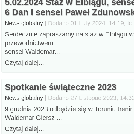
5.02.2024 Staż w Elblągu, sens
6 Dan i sensei Paweł Zdunowsk
News globalny
| Dodano 01 Luty 2024, 14:19, lc
Serdecznie zapraszamy na staż w Elblągu w
przewodnictwem
sensei Waldemar...
Czytaj dalej...
Spotkanie świąteczne 2023
News globalny
| Dodano 27 Listopad 2023, 14:32
9 grudnia 2023 odbędzie się w Toruniu treni
Waldemar Giersz ...
Czytaj dalej...