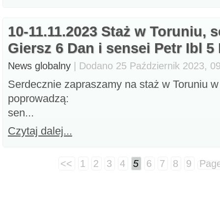
10-11.11.2023 Staż w Toruniu, 
Giersz 6 Dan i sensei Petr Ibl 5
News globalny
| Dodano 25 Październik 2023, 09
Serdecznie zapraszamy na staż w Toruniu w 
poprowadzą:
sen...
Czytaj dalej...
<<
1
2
3
4
5
6
7
8
9
Pag