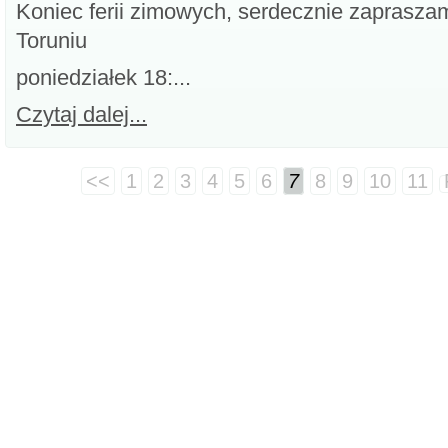
Koniec ferii zimowych, serdecznie zapraszam
Toruniu
poniedziałek 18:...
Czytaj dalej...
<<
1
2
3
4
5
6
7
8
9
10
11