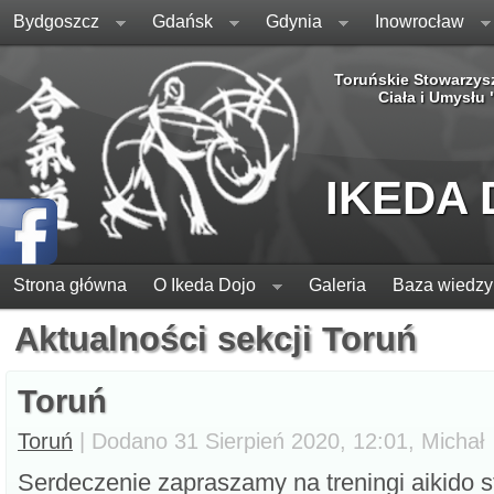
Bydgoszcz
Gdańsk
Gdynia
Inowrocław
Toruńskie Stowarzys
Ciała i Umysłu
IKEDA
Strona główna
O Ikeda Dojo
Galeria
Baza wiedzy
Aktualności sekcji Toruń
Toruń
Toruń
| Dodano 31 Sierpień 2020, 12:01, Michał
Serdeczenie zapraszamy na treningi aikido 