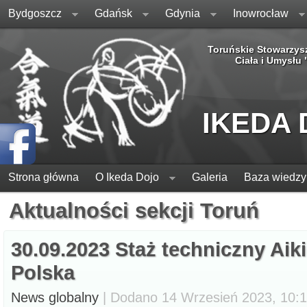
Bydgoszcz
Gdańsk
Gdynia
Inowrocław
Toruńskie Stowarzys
Ciała i Umysłu
IKEDA
Strona główna
O Ikeda Dojo
Galeria
Baza wiedzy
Aktualności sekcji Toruń
30.09.2023 Staż techniczny Aik
Polska
News globalny
| Dodano 14 Wrzesień 2023, 10:18