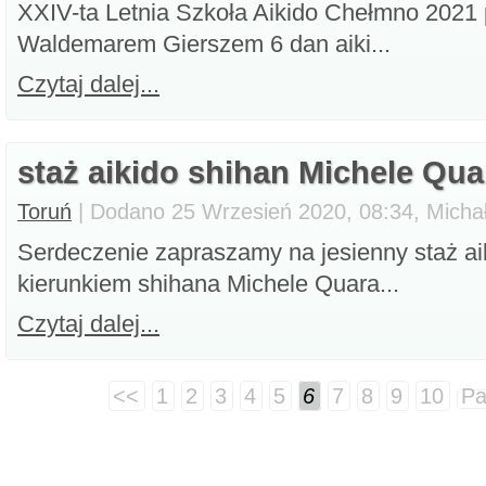
XXIV-ta Letnia Szkoła Aikido Chełmno 2021 
Waldemarem Gierszem 6 dan aiki...
Czytaj dalej...
staż aikido shihan Michele Qua
Toruń
| Dodano 25 Wrzesień 2020, 08:34, Micha
Serdeczenie zapraszamy na jesienny staż ai
kierunkiem shihana Michele Quara...
Czytaj dalej...
<<
1
2
3
4
5
6
7
8
9
10
Pa