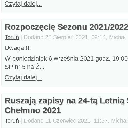
Czytaj dalej...
Rozpoczęcię Sezonu 2021/202
Toruń
| Dodano 25 Sierpień 2021, 09:14, Michał
Uwaga !!!
W poniedziałek 6 września 2021 godz. 19:0
SP nr 5 na Ż...
Czytaj dalej...
Ruszają zapisy na 24-tą Letnią
Chełmno 2021
Toruń
| Dodano 11 Czerwiec 2021, 11:37, Michał