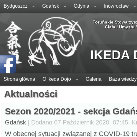
Bydgoszcz
Gdańsk
Gdynia
Inowrocław
Toruńskie Stowarzys
Ciała i Umysłu
IKEDA
Strona główna
O Ikeda Dojo
Galeria
Baza wiedzy
Aktualności
Sezon 2020/2021 - sekcja Gdań
Gdańsk
| Dodano 07 Październik 2020, 07:45, K
W obecnej sytuacji związanej z COVID-19 tr