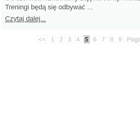
Treningi będą się odbywać ...
Czytaj dalej...
<<
1
2
3
4
5
6
7
8
9
Pag