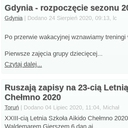
Gdynia - rozpoczęcie sezonu 2
Gdynia
| Dodano 24 Sierpień 2020, 09:13, lc
Po przerwie wakacyjnej wznawiamy treningi
Pierwsze zajęcia grupy dziecięcej...
Czytaj dalej...
Ruszają zapisy na 23-cią Letni
Chełmno 2020
Toruń
| Dodano 04 Lipiec 2020, 11:04, Michał
XXIII-cią Letnia Szkoła Aikido Chełmno 202
Waldemarem Gierszem 6 dan ai...